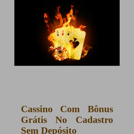
Cassino Com Bônus
Grátis No Cadastro
Sem Depósito