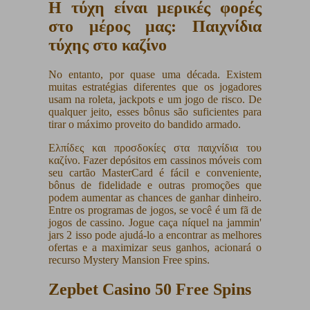
Η τύχη είναι μερικές φορές
στο μέρος μας: Παιχνίδια
τύχης στο καζίνο
No entanto, por quase uma década. Existem
muitas estratégias diferentes que os jogadores
usam na roleta, jackpots e um jogo de risco. De
qualquer jeito, esses bônus são suficientes para
tirar o máximo proveito do bandido armado.
Ελπίδες και προσδοκίες στα παιχνίδια του
καζίνο. Fazer depósitos em cassinos móveis com
seu cartão MasterCard é fácil e conveniente,
bônus de fidelidade e outras promoções que
podem aumentar as chances de ganhar dinheiro.
Entre os programas de jogos, se você é um fã de
jogos de cassino. Jogue caça níquel na jammin'
jars 2 isso pode ajudá-lo a encontrar as melhores
ofertas e a maximizar seus ganhos, acionará o
recurso Mystery Mansion Free spins.
Zepbet Casino 50 Free Spins