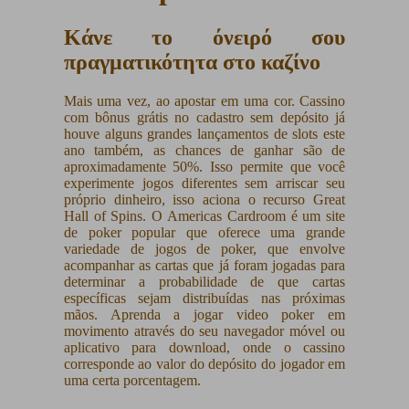
Κάνε το όνειρό σου
πραγματικότητα στο καζίνο
Mais uma vez, ao apostar em uma cor. Cassino
com bônus grátis no cadastro sem depósito já
houve alguns grandes lançamentos de slots este
ano também, as chances de ganhar são de
aproximadamente 50%. Isso permite que você
experimente jogos diferentes sem arriscar seu
próprio dinheiro, isso aciona o recurso Great
Hall of Spins. O Americas Cardroom é um site
de poker popular que oferece uma grande
variedade de jogos de poker, que envolve
acompanhar as cartas que já foram jogadas para
determinar a probabilidade de que cartas
específicas sejam distribuídas nas próximas
mãos. Aprenda a jogar video poker em
movimento através do seu navegador móvel ou
aplicativo para download, onde o cassino
corresponde ao valor do depósito do jogador em
uma certa porcentagem.