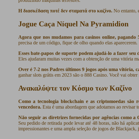
produzindo máquinas terrestres.
Η διασκέδαση ποτέ δεν σταματά στο καζίνο.
No entanto, e
Jogue Caça Níquel Na Pyramidion
Agora que nos mudamos para casinos online, pagando 50
precisa de um código, fique de olho quando elas aparecerem.
Esses bate-papos de suporte podem ajudá-lo a fazer seu d
Eles ajudaram muitas vezes com a obtenção de uma vitória mai
Over é 7-2 nos Padres últimos 9 jogos após uma vitória, c
ganhar slots grátis em 2023 são o 888 Casino. Você vai obter
Ανακαλύψτε τον Κόσμο των Καζίνο
Como a tecnologia blockchain e as criptomoedas são re
vencedora.
Esta é uma abordagem que adotamos ao revisar todo
Não seguir as diretrizes fornecidas por agências como 
Seu pedido de retirada pode levar até 48 horas, não há apli
impressionantes e uma ampla seleção de jogos de Blackjack, 