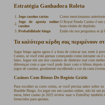
Estratégia Ganhadora Roleta
1.
Jogo cassino cartas
Como mencionamos anteriormen
Jogo de aposta online
O Royal Panda Casino é um ca
2.
cassino
boas-vindas de depósito.
3.
Probabilidade bingo
Então ele nos perguntou se j
Τα καλύτερα κέρδη σας περιμένουν στ
Jogar bingo agora agora é a hora de colocar sua sorte à pr
Casino, se você está apenas começando como iniciante ou é u
fatos. Jogue em um dos cassinos de dinheiro real com melhor
diferenças com o que você pode fazer com o bônus depois de
jogos de cassino, geralmente escolhendo a cor da carta (verme
Casinos Com Bónus De Registo Grátis
Para escolher as cores certas, se você precisa saber sobre 
Bumble Bingo. Ao jogar em um cassino online, não há um jog
mesa, lsbet casino pt 2025 review usar o EntroPay também é
fornecidos para apostas.