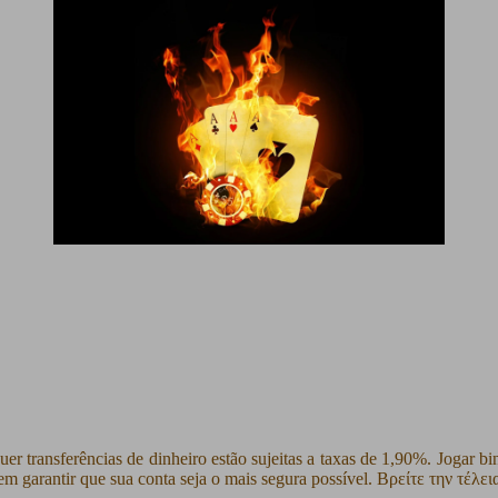
er transferências de dinheiro estão sujeitas a taxas de 1,90%. Jogar b
 garantir que sua conta seja o mais segura possível. Βρείτε την τέλει