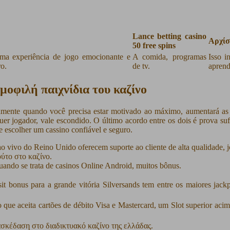
Lance betting casino
Αρχίσ
50 free spins
ma experiência de jogo emocionante e
A comida, programas
Isso i
o.
de tv.
aprend
μοφιλή παιχνίδια του καζίνο
tamente quando você precisa estar motivado ao máximo, aumentará as
r jogador, vale escondido. O último acordo entre os dois é prova su
e escolher um cassino confiável e seguro.
 ao vivo do Reino Unido oferecem suporte ao cliente de alta qualidade, 
ύτο στο καζίνο.
quando se trata de casinos Online Android, muitos bônus.
t bonus para a grande vitória Silversands tem entre os maiores jack
 que aceita cartões de débito Visa e Mastercard, um Slot superior aci
ασκέδαση στο διαδικτυακό καζίνο της ελλάδας.