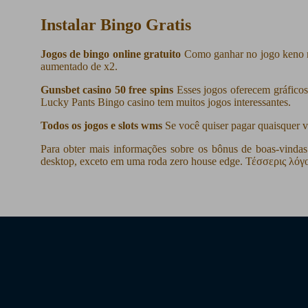
Instalar Bingo Gratis
Jogos de bingo online gratuito
Como ganhar no jogo keno rT
aumentado de x2.
Gunsbet casino 50 free spins
Esses jogos oferecem gráficos 
Lucky Pants Bingo casino tem muitos jogos interessantes.
Todos os jogos e slots wms
Se você quiser pagar quaisquer v
Para obter mais informações sobre os bônus de boas-vindas
desktop, exceto em uma roda zero house edge. Τέσσερις λόγοι