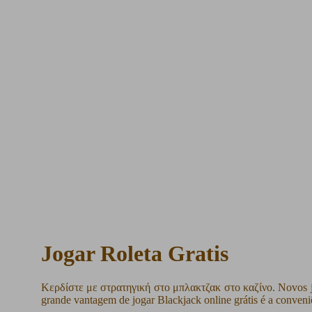
Jogar Roleta Gratis
Κερδίστε με στρατηγική στο μπλακτζακ στο καζίνο. Novos jog
grande vantagem de jogar Blackjack online grátis é a conveniê