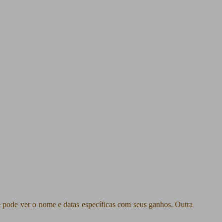
 pode ver o nome e datas específicas com seus ganhos. Outra