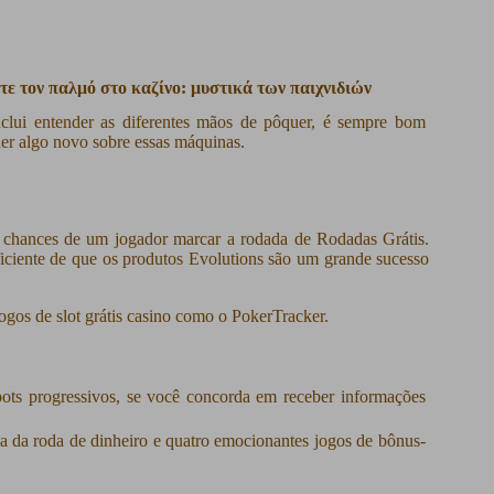
τε τον παλμό στο καζίνο: μυστικά των παιχνιδιών
nclui entender as diferentes mãos de pôquer, é sempre bom
er algo novo sobre essas máquinas.
 chances de um jogador marcar a rodada de Rodadas Grátis.
ficiente de que os produtos Evolutions são um grande sucesso
jogos de slot grátis casino como o PokerTracker.
pots progressivos, se você concorda em receber informações
ma da roda de dinheiro e quatro emocionantes jogos de bônus-