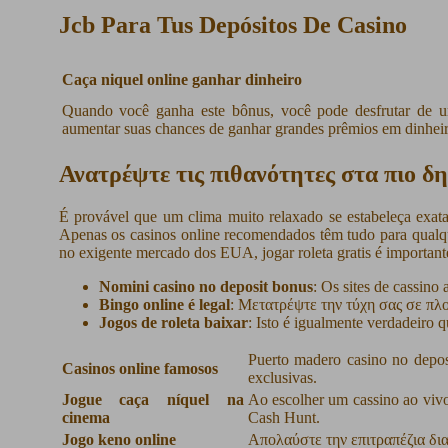
Jcb Para Tus Depósitos De Casino
Caça niquel online ganhar dinheiro
Quando você ganha este bônus, você pode desfrutar de u
aumentar suas chances de ganhar grandes prêmios em dinheir
Ανατρέψτε τις πιθανότητες στα πιο δη
É provável que um clima muito relaxado se estabeleça exa
Apenas os casinos online recomendados têm tudo para qualque
no exigente mercado dos EUA, jogar roleta gratis é important
Nomini casino no deposit bonus
: Os sites de cassino
Bingo online é legal
: Μετατρέψτε την τύχη σας σε πλο
Jogos de roleta baixar
: Isto é igualmente verdadeiro 
Puerto madero casino no deposi
Casinos online famosos
exclusivas.
Jogue caça níquel na
Ao escolher um cassino ao vivo
cinema
Cash Hunt.
Jogo keno online
Απολαύστε την επιτραπέζια δι