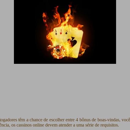
adores têm a chance de escolher entre 4 bônus de boas-vindas, você
ncia, os cassinos online devem atender a uma série de requisitos.