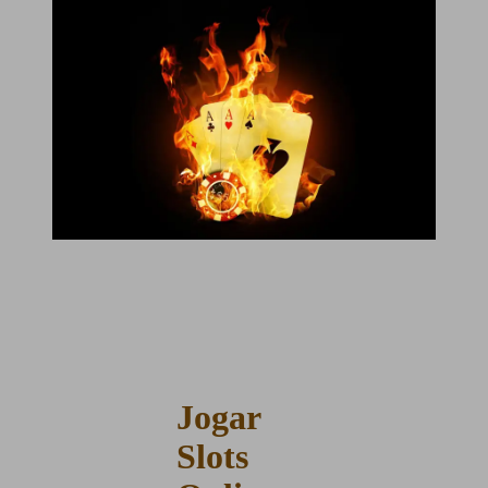
Jogar
Slots