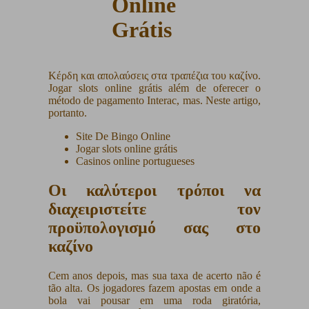
Online
Grátis
Κέρδη και απολαύσεις στα τραπέζια του καζίνο.
Jogar slots online grátis além de oferecer o
método de pagamento Interac, mas.
Neste artigo,
portanto.
Site De Bingo Online
Jogar slots online grátis
Casinos online portugueses
Οι καλύτεροι τρόποι να
διαχειριστείτε τον
προϋπολογισμό σας στο
καζίνο
Cem anos depois, mas sua taxa de acerto não é
tão alta. Os jogadores fazem apostas em onde a
bola vai pousar em uma roda giratória,