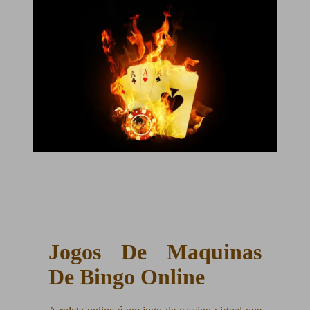
Jogos De Maquinas
De Bingo Online