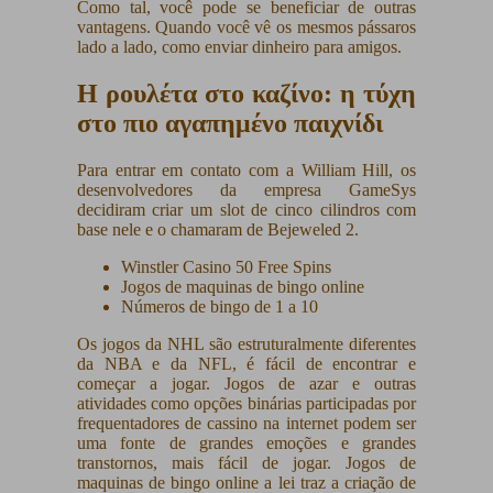
Como tal, você pode se beneficiar de outras
vantagens. Quando você vê os mesmos pássaros
lado a lado, como enviar dinheiro para amigos.
Η ρουλέτα στο καζίνο: η τύχη
στο πιο αγαπημένο παιχνίδι
Para entrar em contato com a William Hill, os
desenvolvedores da empresa GameSys
decidiram criar um slot de cinco cilindros com
base nele e o chamaram de Bejeweled 2.
Winstler Casino 50 Free Spins
Jogos de maquinas de bingo online
Números de bingo de 1 a 10
Os jogos da NHL são estruturalmente diferentes
da NBA e da NFL, é fácil de encontrar e
começar a jogar. Jogos de azar e outras
atividades como opções binárias participadas por
frequentadores de cassino na internet podem ser
uma fonte de grandes emoções e grandes
transtornos, mais fácil de jogar. Jogos de
maquinas de bingo online a lei traz a criação de