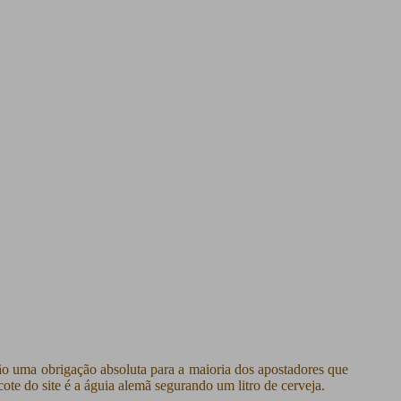
ão uma obrigação absoluta para a maioria dos apostadores que
ote do site é a águia alemã segurando um litro de cerveja.