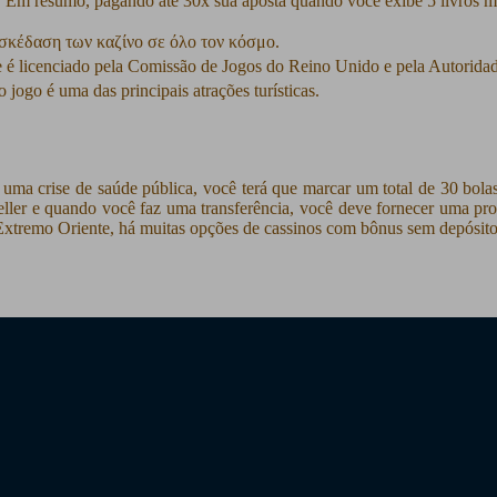
vas. Em resumo, pagando até 30x sua aposta quando você exibe 5 livros
σκέδαση των καζίνο σε όλο τον κόσμο.
e é licenciado pela Comissão de Jogos do Reino Unido e pela Autoridade
 jogo é uma das principais atrações turísticas.
do uma crise de saúde pública, você terá que marcar um total de 30 bol
ller e quando você faz uma transferência, você deve fornecer uma pro
 Extremo Oriente, há muitas opções de cassinos com bônus sem depósit