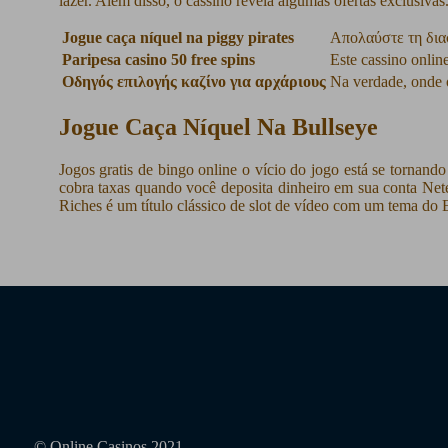
lazer. Além disso, o cassino revela algumas ofertas exclusi
Jogue caça níquel na piggy pirates
Απολαύστε τη δια
Paripesa casino 50 free spins
Este cassino onlin
Οδηγός επιλογής καζίνο για αρχάριους
Na verdade, onde o
Jogue Caça Níquel Na Bullseye
Jogos gratis de bingo online o vício do jogo está se tornan
cobra taxas quando você deposita dinheiro em sua conta Nete
Riches é um título clássico de slot de vídeo com um tema do
© Online Casinos 2021