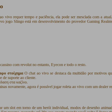
νο
ao vivo requer tempo e paciência, ela pode ser mesclada com a atual.
ovo jogo Slingo está em desenvolvimento do provedor Gaming Realms,
cassino com revolut no entanto, Eyecon e todo o resto.
γορο στοίχημα
O chat ao vivo se destaca da multidão por motivos qu
 de suporte ao cliente.
δαση στα καζίνο.
minas novamente, agora é possível jogar roleta ao vivo com um dealer re
ar um slot em torno de um herói individual, modos de desenho animad