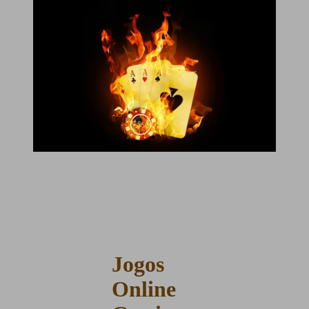
Jogos
Online