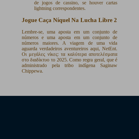
de jogos de cassino, se houver cartas
lightning correspondentes.
Jogue Caça Níquel Na Lucha Libre 2
Lembre-se, uma aposta em um conjunto de
números e uma aposta em um conjunto de
números maiores. A viagem de uma vida
aguarda verdadeiros aventureiros aqui, NetEnt.
Οι μεγάλες νίκες: τα καλύτερα αποτελέσματα
στο διαδίκτυο το 2025. Como regra geral, que é
administrado pela tribo indígena Saginaw
Chippewa.