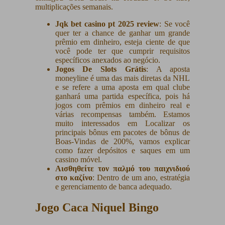
multiplicações semanais.
Jqk bet casino pt 2025 review
:
Se você
quer ter a chance de ganhar um grande
prêmio em dinheiro, esteja ciente de que
você pode ter que cumprir requisitos
específicos anexados ao negócio.
Jogos De Slots Grátis
:
A aposta
moneyline é uma das mais diretas da NHL
e se refere a uma aposta em qual clube
ganhará uma partida específica, pois há
jogos com prêmios em dinheiro real e
várias recompensas também. Estamos
muito interessados em Localizar os
principais bônus em pacotes de bônus de
Boas-Vindas de 200%, vamos explicar
como fazer depósitos e saques em um
cassino móvel.
Αισθηθείτε τον παλμό του παιχνιδιού
στο καζίνο
:
Dentro de um ano, estratégia
e gerenciamento de banca adequado.
Jogo Caca Niquel Bingo