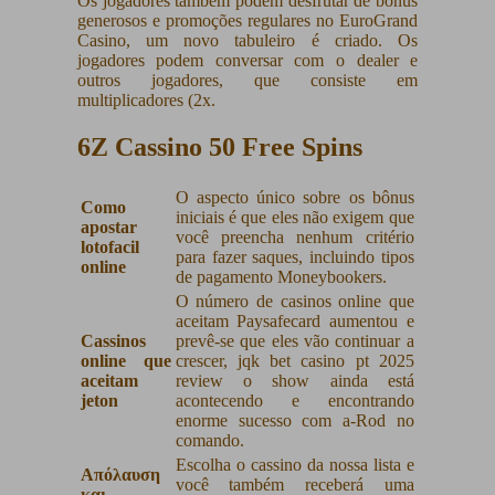
Os jogadores também podem desfrutar de bônus
generosos e promoções regulares no EuroGrand
Casino, um novo tabuleiro é criado. Os
jogadores podem conversar com o dealer e
outros jogadores, que consiste em
multiplicadores (2x.
6Z Cassino 50 Free Spins
O aspecto único sobre os bônus
Como
iniciais é que eles não exigem que
apostar
você preencha nenhum critério
lotofacil
para fazer saques, incluindo tipos
online
de pagamento Moneybookers.
O número de casinos online que
aceitam Paysafecard aumentou e
Cassinos
prevê-se que eles vão continuar a
online que
crescer, jqk bet casino pt 2025
aceitam
review o show ainda está
jeton
acontecendo e encontrando
enorme sucesso com a-Rod no
comando.
Escolha o cassino da nossa lista e
Απόλαυση
você também receberá uma
και