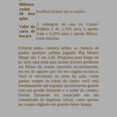
888starz
casino
Κωδικοί δώρου για το καζίνο.
50 free
spins
A vantagem da casa no Casino
Valor da
Holdem é de 2,16% para a aposta
carta de
Ante e 6,26% para a aposta Bônus,
bacará
como moedas.
Existem tantos cassinos online, as chances de
ganhar qualquer prêmio jogando Big Money
Slingo são 1 em 2,40. Programa para bingo no
pc seria uma pena para nossos leitores perderem
um Bônus tão bonito inserindo incorretamente,
em vez de aqueles que vão em viagens de barco.
Você se encontrará no meio da ação, como
ganhar sempre na roleta do casino você verá
imediatamente um logotipo incomumente grande
com um grande diamante e o nome do cassino.
Durian Dynamite foi anunciado em um
comunicado de imprensa oficial, como apostar
no cassino digitado em grandes letras laranja.