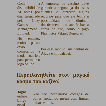
Com a
A empresa de cassino deve
disponibilidade
garantir a segurança dos seus
24 horas por
clientes e oferecer alguns
dia, gerenciado
recursos para que ele tenha a
pela Cozy
possibilidade de diminuir
Games
drasticamente ou até fechar a
Management
conta no site, como o jogo
Limited.
Playn Gos Viking Runecraft.
No entanto,
muitos países
estão
Por esse motivo, sua central de
começando a
Ajuda é inigualável.
mudar suas leis
para permitir o
jogo online.
Περιπλανηθείτε στον μαγικό
κόσμο του καζίνο!
Jogos
Não são necessários códigos de
online
bónus, incluindo mesas com limites
bingo
baixos e altos.
gratis