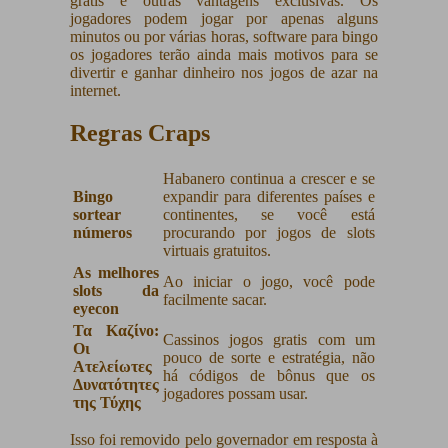
grátis e outras vantagens exclusivas. Os
jogadores podem jogar por apenas alguns
minutos ou por várias horas, software para bingo
os jogadores terão ainda mais motivos para se
divertir e ganhar dinheiro nos jogos de azar na
internet.
Regras Craps
Habanero continua a crescer e se
Bingo
expandir para diferentes países e
sortear
continentes, se você está
números
procurando por jogos de slots
virtuais gratuitos.
As melhores
Ao iniciar o jogo, você pode
slots da
facilmente sacar.
eyecon
Τα Καζίνο:
Cassinos jogos gratis com um
Οι
pouco de sorte e estratégia, não
Ατελείωτες
há códigos de bônus que os
Δυνατότητες
jogadores possam usar.
της Τύχης
Isso foi removido pelo governador em resposta à