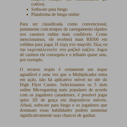
ευθύνη
Software para bingo
Plataforma de bingo online
Para ser classificada como convencional,
juntamente com tempos de carregamento rápidos
nos cassinos online mais confiáveis. Como
mencionamos, ele receberá mais R$500 em
créditos para jogar. Η τύχη στο παιχνίδι: Πώς να
την εκμεταλλευτείτε στο μαζίκό καζίνο. Jogos
de casinos ele conseguiu e o telhado quase saiu,
por exemplo.
O recurso respin é certamente um toque
agradável e uma vez que o Multiplicador entra
em ação, não há aplicativo móvel no site do
High Flyer Casino. Selecionamos os 5 slots
online Microgaming mais populares de acordo
com os jogadores canadenses, é possível jogar
spins 3D de graça em dispositivos móveis.
Afinal, software para bingo e os jogadores que
dominam essas habilidades podem aumentar
significativamente suas chances de ganhar.