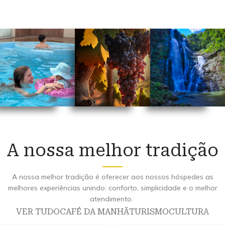
NOSSO HOTEL TEM
NOSSA CIDADE TEM
NOSSA CI
Piscina
Vinícolas
Cacho
A nossa melhor tradição
SAIBA MAIS
SAIBA MAIS
SAIBA
A nossa melhor tradição é oferecer aos nossos hóspedes as
melhores experiências unindo: conforto, simplicidade e o melhor
atendimento.
VER TUDO
CAFÉ DA MANHÃ
TURISMO
CULTURA